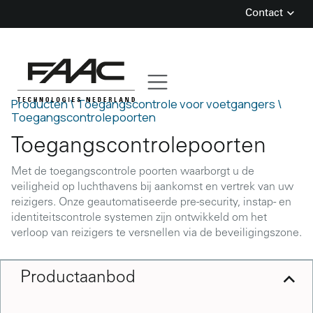
Contact
Skip
to
content
Producten \
Toegangscontrole voor voetgangers \
Toegangscontrolepoorten
Toegangscontrolepoorten
Met de toegangscontrole poorten waarborgt u de
veiligheid op luchthavens bij aankomst en vertrek van uw
reizigers. Onze geautomatiseerde pre-security, instap- en
identiteitscontrole systemen zijn ontwikkeld om het
verloop van reizigers te versnellen via de beveiligingszone.
Productaanbod