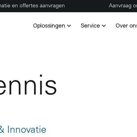
matie en offertes aanvragen
Aanvraag o
Oplossingen
Service
Over on
ennis
 & Innovatie