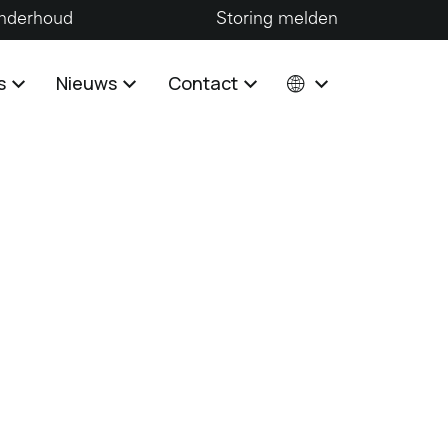
nderhoud
Storing melden
s
Nieuws
Contact