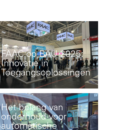
FAAC op BAU 2025:
Innovatie in
Toegangsoplossingen
Het belang van
onderhoud voor
automatische