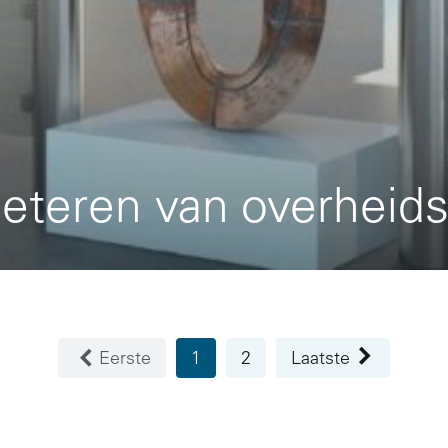
rbeteren van overhei
Eerste
1
2
Laatste