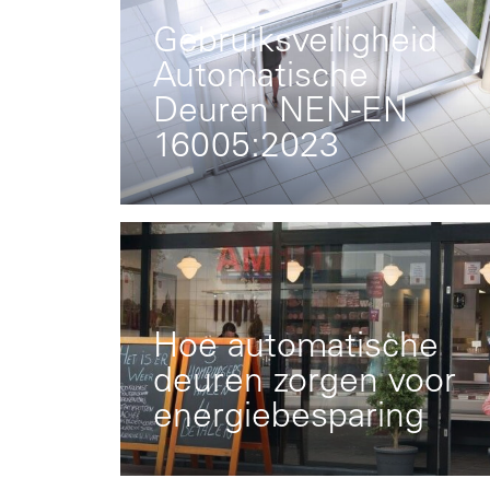
Gebruiksveiligheid
Automatische
Deuren NEN-EN
16005:2023
Hoe automatische
deuren zorgen voor
energiebesparing