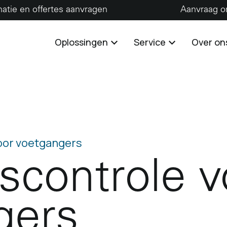
matie en offertes aanvragen
Aanvraag o
Oplossingen
Service
Over on
oor voetgangers
scontrole v
gers