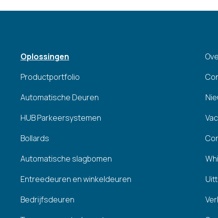
Oplossingen
Ove
Productportfolio
Co
Automatische Deuren
Ni
HUB Parkeersystemen
Vac
Bollards
Cor
Automatische slagbomen
Whi
Entreedeuren en winkeldeuren
Uit
Bedrijfsdeuren
Ver