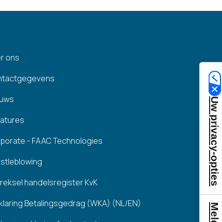
r ons
ntactgegevens
euws
Uw privacy-opties
atures
porate - FAAC Technologies
stleblowing
treksel handelsregister KvK
klaring Betalingsgedrag (WKA) (NL/EN)