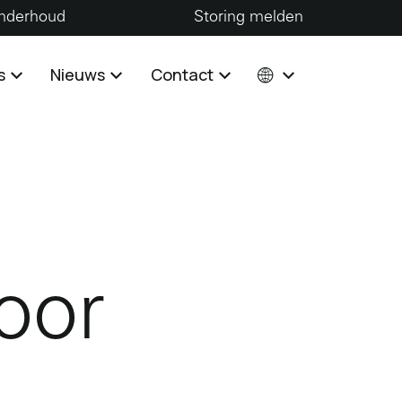
nderhoud
Storing melden
s
Nieuws
Contact
oor