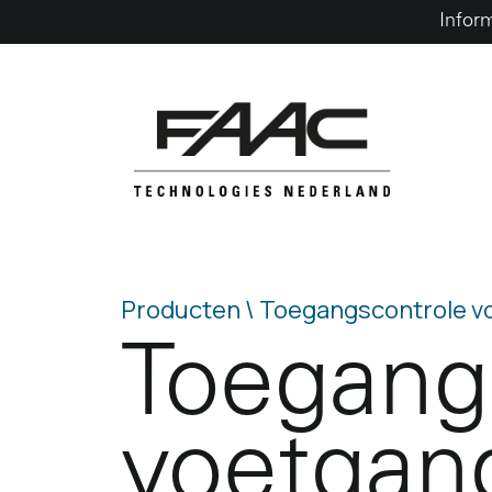
Infor
Skip
to
content
Producten \
Toegangscontrole v
Toegang
voetgan