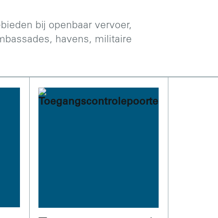
bieden bij openbaar vervoer,
bassades, havens, militaire