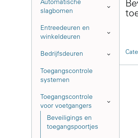
Automatische
Be
slagbomen
to
Entreedeuren en
winkeldeuren
Cate
Bedrijfsdeuren
Toegangscontrole
systemen
Toegangscontrole
voor voetgangers
Beveiligings en
toegangspoortjes