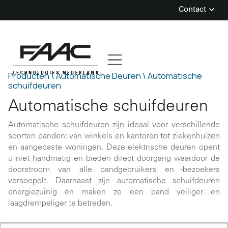
Contact
Skip
to
content
Producten \
Automatische Deuren \
Automatische
schuifdeuren
Automatische schuifdeuren
Automatische schuifdeuren zijn ideaal voor verschillende
soorten panden: van winkels en kantoren tot ziekenhuizen
en aangepaste woningen. Deze elektrische deuren opent
u niet handmatig en bieden direct doorgang waardoor de
doorstroom van alle pandgebruikers en -bezoekers
versoepelt. Daarnaast zijn automatische schuifdeuren
energiezuinig én maken ze een pand veiliger en
laagdrempeliger te betreden.