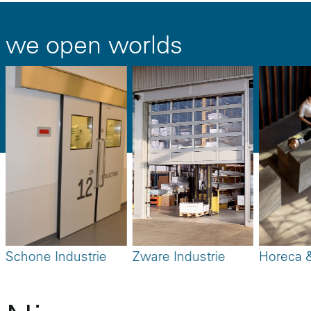
we open worlds
Schone Industrie
Zware Industrie
Horeca &