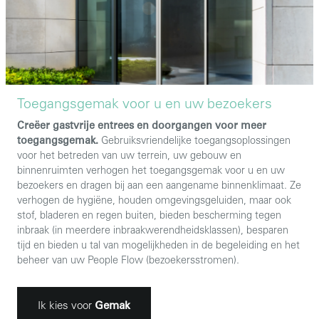
Toegangsgemak voor u en uw bezoekers
Creëer gastvrije entrees en doorgangen voor meer
toegangsgemak.
Gebruiksvriendelijke toegangsoplossingen
voor het betreden van uw terrein, uw gebouw en
binnenruimten verhogen het toegangsgemak voor u en uw
bezoekers en dragen bij aan een aangename binnenklimaat. Ze
verhogen de hygiëne, houden omgevingsgeluiden, maar ook
stof, bladeren en regen buiten, bieden bescherming tegen
inbraak (in meerdere inbraakwerendheidsklassen), besparen
tijd en bieden u tal van mogelijkheden in de begeleiding en het
beheer van uw People Flow (bezoekersstromen).
Ik kies voor
Gemak