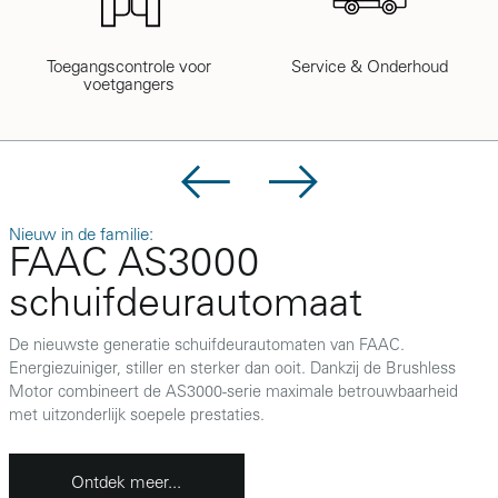
Toegangscontrole voor
Service & Onderhoud
voetgangers
Nieuw in de familie:
N
FAAC AS3000
n
schuifdeurautomaat
De nieuwste generatie schuifdeurautomaten van FAAC.
D
Energiezuiniger, stiller en sterker dan ooit. Dankzij de Brushless
d
Motor combineert de AS3000-serie maximale betrouwbaarheid
d
met uitzonderlijk soepele prestaties.
e
Ontdek meer...