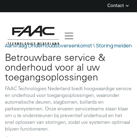
Contact
Skip
to
content
Aanvraag Onderhoudsovereenkomst \
Storing melden
Betrouwbare service &
onderhoud voor al uw
toegangsoplossingen
FAAC Technologies Nederland biedt hoogwaardige service
en onderhoud voor toegangsoplossingen, waaronder
automatische deuren, slagbomen, bollards en
parkeersystemen. Onze ervaren serviceteams staan klaar
om u te ondersteunen bij preventief onderhoud en het
snel oplossen van storingen, zodat uw systemen optimaal
blijven functioneren.