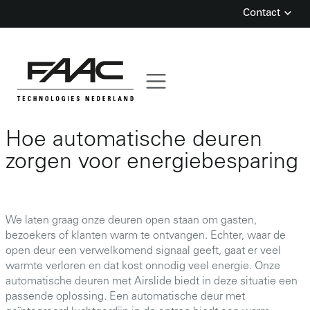
Contact
Skip
Hoe automatische deuren
to
content
zorgen voor energiebesparing
We laten graag onze deuren open staan om gasten,
bezoekers of klanten warm te ontvangen. Echter, waar de
open deur een verwelkomend signaal geeft, gaat er veel
warmte verloren en dat kost onnodig veel energie. Onze
automatische deuren met Airslide biedt in deze situatie een
passende oplossing. Een automatische deur met