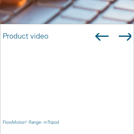
Product video
FlowMotion® Range - mTripod
F