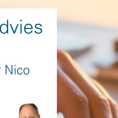
dvies
 Nico