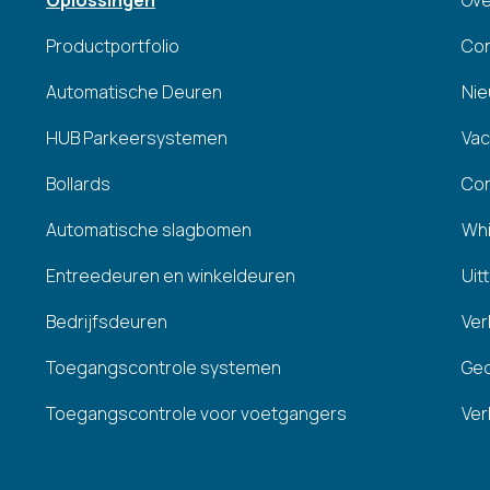
Oplossingen
Ove
Productportfolio
Co
Automatische Deuren
Ni
HUB Parkeersystemen
Vac
Bollards
Cor
Automatische slagbomen
Whi
Entreedeuren en winkeldeuren
Uit
Bedrijfsdeuren
Ver
Toegangscontrole systemen
Ged
Toegangscontrole voor voetgangers
Ver