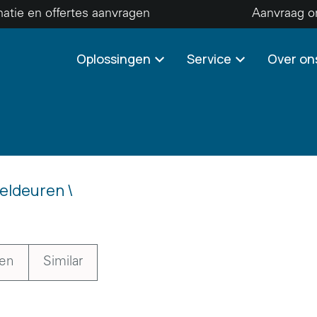
matie en offertes aanvragen
Aanvraag o
Oplossingen
Service
Over on
eldeuren \
en
Similar