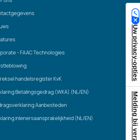
r ons
ntactgegevens
euws
Uw privacy-opties
atures
porate - FAAC Technologies
stleblowing
treksel handelsregister KvK
klaring Betalingsgedrag (WKA) (NL/EN)
Melding bij verzameling
ragsverklaring Aanbesteden
klaring inlenersaansprakelijkheid (NL/EN)