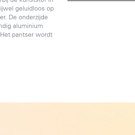
bij de kunststof in
rijwel geluidloos op
er. De onderzijde
ndig aluminium
 Het pantser wordt