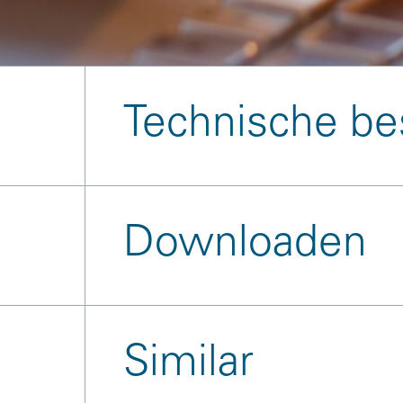
Technische bes
Downloaden
Similar
References