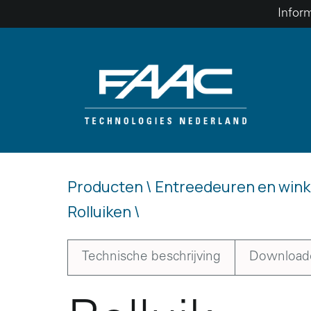
Skip
Infor
to
content
Producten \
Entreedeuren en wink
Rolluiken \
Technische beschrijving
Download