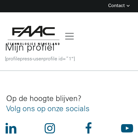
Contact
Skip
to
content
Mijn profiel
[profilepress-user-profile id=”1″]
Op de hoogte blijven?
Volg ons op onze socials