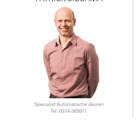
i
n
g
Specialist Automatische deuren
Tel: 0314-369911