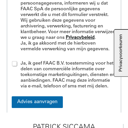
c
persoonsgegevens, informeren wij u dat
e
FAAC SpA de persoonlijke gegevens
p
verwerkt die u met dit formulier verstrekt.
t
Wij gebruiken deze gegevens voor
P
archivering, verwerking, facturering en
r
klantbeheer. Voor meer informatie verwijzen
i
we u graag naar ons
Privacybeleid
.
v
Ja, ik ga akkoord met de hierboven
a
vermelde verwerking van mijn gegevens.
c
y
*
A
Ja, ik geef FAAC B.V. toestemming voor het
c
delen van commerciële informatie over
c
toekomstige marketinguitingen, diensten en
e
aanbiedingen. FAAC mag deze informatie
p
via e-mail, telefoon of sms met mij delen.
t
M
a
Advies aanvragen
r
k
e
t
PATRICK SICCAMA