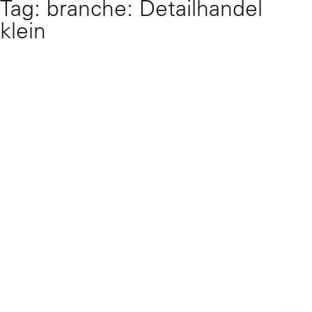
Tag:
branche: Detailhandel
Skip
to
klein
content